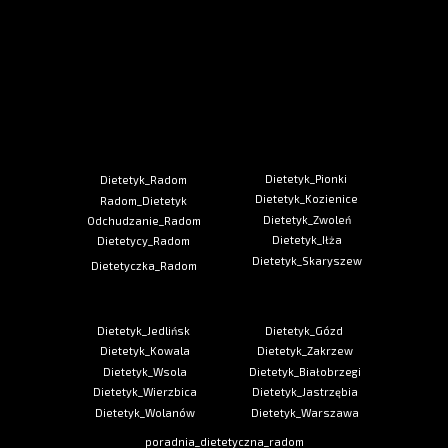
Dietetyk_Pionki
Dietetyk_Radom
Dietetyk_Kozienice
Radom_Dietetyk
Dietetyk_Zwoleń
Odchudzanie_Radom
Dietetyk_Iłża
Dietetycy_Radom
Dietetyk_Skaryszew
Dietetyczka_Radom
Dietetyk_Jedlińsk
Dietetyk_Gózd
Dietetyk_Kowala
Dietetyk_Zakrzew
Dietetyk_Wsola
Dietetyk_Białobrzegi
Dietetyk_Wierzbica
Dietetyk_Jastrzębia
Dietetyk_Wolanów
Dietetyk_Warszawa
poradnia_dietetyczna_radom