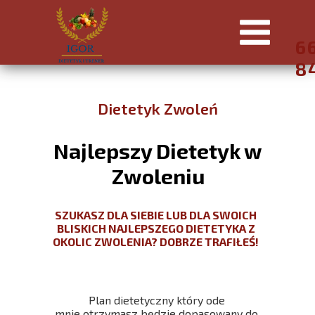
6
8
Dietetyk Zwoleń
Najlepszy Dietetyk w
Zwoleniu
SZUKASZ DLA SIEBIE LUB DLA SWOICH
BLISKICH NAJLEPSZEGO DIETETYKA Z
OKOLIC ZWOLENIA? DOBRZE TRAFIŁEŚ!
Plan dietetyczny który ode
mnie otrzymasz będzie dopasowany do