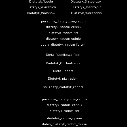
Dietetyk_Wsola
Dietetyk_Białobrzegi
Dietetyk_Wierzbica
Dietetyk_Jastrzębia
Dietetyk_Wolanów
Dietetyk_Warszawa
poradnia_dietetyczna_radom
dietetyk_radom_cennik
dietetyk_radom_nfz
dietetyk_radom_opinie
dobry_dietetyk_radom_forum
Dieta_Pudelkowa_Radom
Dietetyk_Odchudzanie
Dieta_Radom
Dietetyk_nfz_radom
najlepszy_dietetyk_radom
poradnia_dietetyczna_radom
dietetyk_radom_cennik
dietetyk_radom_nfz
dietetyk_radom_opinie
dobry_dietetyk_radom_forum