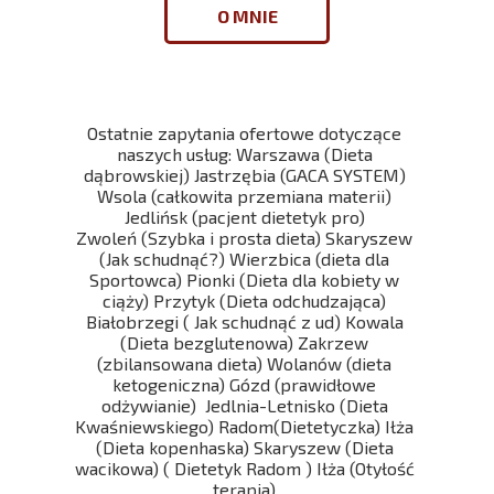
O MNIE
Ostatnie zapytania ofertowe dotyczące
naszych usług: Warszawa (Dieta
dąbrowskiej) Jastrzębia (GACA SYSTEM)
Wsola (całkowita przemiana materii)
Jedlińsk (pacjent dietetyk pro)
Zwoleń (Szybka i prosta dieta) Skaryszew
(Jak schudnąć?) Wierzbica (dieta dla
Sportowca) Pionki (Dieta dla kobiety w
ciąży) Przytyk (Dieta odchudzająca)
Białobrzegi ( Jak schudnąć z ud) Kowala
(Dieta bezglutenowa) Zakrzew
(zbilansowana dieta) Wolanów (dieta
ketogeniczna) Gózd (prawidłowe
odżywianie) Jedlnia-Letnisko (Dieta
Kwaśniewskiego) Radom(Dietetyczka) Iłża
(Dieta kopenhaska) Skaryszew (Dieta
wacikowa) ( Dietetyk Radom ) Iłża (Otyłość
terapia)