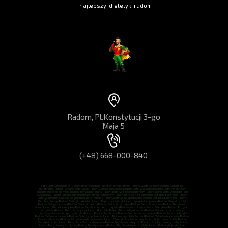
najlepszy_dietetyk_radom
Radom, Pl.Konstytucji 3-go
Maja 5
(+48) 668-000-840
Tagi: Dietetyk Radom, Usługi dietetyczne Radom, Profesjonalny dietetyk w Radomiu, Dietetyk online Radom, Konsultacje
dietetyczne Radom, Poradnia dietetyczna Radom, Zdrowe odżywianie Radom, Dietetyk dla dzieci Radom, Dietetyk sportowy
Radom, Jadłospis na miarę Radom, Indywidualna dieta Radom, Dietetyk z doświadczeniem Radom, Opinie dietetyk Radom, Plan
żywieniowy Radom, Odchudzanie Radom, Dietetyk certyfikowany Radom, Dieta wegańska Radom, Dieta bezglutenowa Radom,
Dietetyka Radom, Kontrola wagi Radom, Dieta na mase Radom, Dietetyk dla sportowców Radom, Dieta dla diabetyków Radom,
Dietetyk z licencją Radom, Dietetyk na telefon Radom, Najlepszy dietetyk Radom, Specjalista żywienia Radom, Ekspert ds. diet
Radom, Dieta pudełkowa Radom, Dieta zdrowotna Radom, Dieta odchudzająca Radom, Dieta dla seniorów Radom, Dietetyk do
domu Radom, Dieta dla alergików Radom, Dietetyk z tytułem magistra Radom, Konsultacje online z dietetykiem Radom, Program
odżywiania Radom, Dieta dla biegaczy Radom, Plan diety Radom, Dieta niskokaloryczna Radom, Dieta na przyrost masy
mięśniowej Radom, Przyjazny dietetyk Radom, Porady dietetyczne Radom, Ocena stanu odżywienia Radom, Pomoc dietetyka
Radom, Dieta na schudnięcie Radom, Dietetyk z polecenia Radom, Dieta na wysoki cholesterol Radom, Dieta dla wegetarian Radom,
Terapia odżywiania Radom, Zdrowe nawyki żywieniowe Radom, Dietetyk dla kobiet w ciąży Radom, Optymalizacja diety Radom,
Ocena jadłospisu Radom, Dieta dla osób z nadciśnieniem Radom, Dietetyk na odległość Radom, Szkoła zdrowego odżywiania
Radom, Dieta dla osób z cukrzycą Radom, Dietetyk z pasją Radom, Dietetyk dla osób z celiakią Radom, Radom dietetyka, Sklep