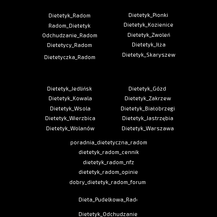
Dietetyk_Pionki
Dietetyk_Radom
Dietetyk_Kozienice
Radom_Dietetyk
Dietetyk_Zwoleń
Odchudzanie_Radom
Dietetyk_Iłża
Dietetycy_Radom
Dietetyk_Skaryszew
Dietetyczka_Radom
Dietetyk_Jedlińsk
Dietetyk_Gózd
Dietetyk_Kowala
Dietetyk_Zakrzew
Dietetyk_Wsola
Dietetyk_Białobrzegi
Dietetyk_Wierzbica
Dietetyk_Jastrzębia
Dietetyk_Wolanów
Dietetyk_Warszawa
poradnia_dietetyczna_radom
dietetyk_radom_cennik
dietetyk_radom_nfz
dietetyk_radom_opinie
dobry_dietetyk_radom_forum
Dieta_Pudelkowa_Radom
Dietetyk_Odchudzanie