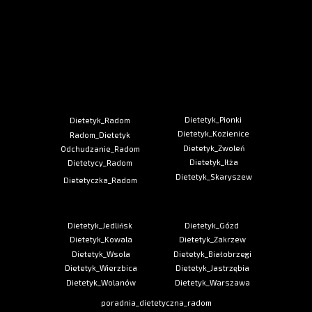
Dietetyk_Pionki
Dietetyk_Radom
Dietetyk_Kozienice
Radom_Dietetyk
Dietetyk_Zwoleń
Odchudzanie_Radom
Dietetyk_Iłża
Dietetycy_Radom
Dietetyk_Skaryszew
Dietetyczka_Radom
Dietetyk_Jedlińsk
Dietetyk_Gózd
Dietetyk_Kowala
Dietetyk_Zakrzew
Dietetyk_Wsola
Dietetyk_Białobrzegi
Dietetyk_Wierzbica
Dietetyk_Jastrzębia
Dietetyk_Wolanów
Dietetyk_Warszawa
poradnia_dietetyczna_radom