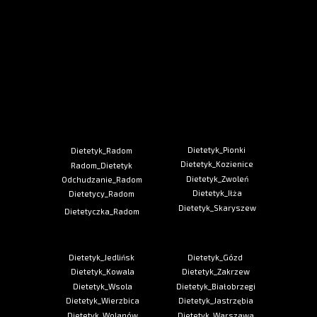
Dietetyk_Pionki
Dietetyk_Radom
Dietetyk_Kozienice
Radom_Dietetyk
Dietetyk_Zwoleń
Odchudzanie_Radom
Dietetyk_Iłża
Dietetycy_Radom
Dietetyk_Skaryszew
Dietetyczka_Radom
Dietetyk_Jedlińsk
Dietetyk_Gózd
Dietetyk_Kowala
Dietetyk_Zakrzew
Dietetyk_Wsola
Dietetyk_Białobrzegi
Dietetyk_Wierzbica
Dietetyk_Jastrzębia
Dietetyk_Wolanów
Dietetyk_Warszawa