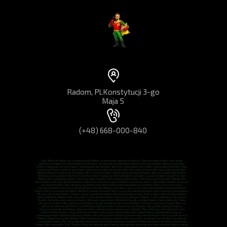
Radom, Pl.Konstytucji 3-go
Maja 5
(+48) 668-000-840
Tagi: Dietetyk Radom, Usługi dietetyczne Radom, Profesjonalny dietetyk w Radomiu, Dietetyk online Radom, Konsultacje
dietetyczne Radom, Poradnia dietetyczna Radom, Zdrowe odżywianie Radom, Dietetyk dla dzieci Radom, Dietetyk sportowy
Radom, Jadłospis na miarę Radom, Indywidualna dieta Radom, Dietetyk z doświadczeniem Radom, Opinie dietetyk Radom, Plan
żywieniowy Radom, Odchudzanie Radom, Dietetyk certyfikowany Radom, Dieta wegańska Radom, Dieta bezglutenowa Radom,
Dietetyka Radom, Kontrola wagi Radom, Dieta na mase Radom, Dietetyk dla sportowców Radom, Dieta dla diabetyków Radom,
Dietetyk z licencją Radom, Dietetyk na telefon Radom, Najlepszy dietetyk Radom, Specjalista żywienia Radom, Ekspert ds. diet
Radom, Dieta pudełkowa Radom, Dieta zdrowotna Radom, Dieta odchudzająca Radom, Dieta dla seniorów Radom, Dietetyk do
domu Radom, Dieta dla alergików Radom, Dietetyk z tytułem magistra Radom, Konsultacje online z dietetykiem Radom, Program
odżywiania Radom, Dieta dla biegaczy Radom, Plan diety Radom, Dieta niskokaloryczna Radom, Dieta na przyrost masy
mięśniowej Radom, Przyjazny dietetyk Radom, Porady dietetyczne Radom, Ocena stanu odżywienia Radom, Pomoc dietetyka
Radom, Dieta na schudnięcie Radom, Dietetyk z polecenia Radom, Dieta na wysoki cholesterol Radom, Dieta dla wegetarian Radom,
Terapia odżywiania Radom, Zdrowe nawyki żywieniowe Radom, Dietetyk dla kobiet w ciąży Radom, Optymalizacja diety Radom,
Ocena jadłospisu Radom, Dieta dla osób z nadciśnieniem Radom, Dietetyk na odległość Radom, Szkoła zdrowego odżywiania
Radom, Dieta dla osób z cukrzycą Radom, Dietetyk z pasją Radom, Dietetyk dla osób z celiakią Radom, Radom dietetyka, Sklep
dietetyczny Radom, Menu dietetyczne Radom, Zasady zdrowego odżywiania Radom, Edukacja żywieniowa Radom, Dieta na
obniżenie cholesterolu Radom, Certyfikowany dietetyk Radom, Zdrowy styl życia Radom, Odżywianie sportowe Radom,
Skuteczne odchudzanie Radom, Dieta dla osób z nietolerancjami pokarmowymi Radom, Dieta dla osób z chorobą Hashimoto
Radom, Profesjonalne usługi dietetyczne Radom, Odżywianie dzieci Radom, Dieta paleo Radom, Indywidualny program
żywieniowy Radom, Dietetyk medyczny Radom, Dieta ketogeniczna Radom, Ocena stanu zdrowia Radom, Pomoc w odchudzaniu
Radom, Zbilansowana dieta Radom, Dieta niskowęglowodanowa Radom, Dieta dla osób z chorobami serca Radom, Doradztwo
żywieniowe Radom, Dieta dla pacjentów onkologicznych Radom, Dietetyk z dojazdem Radom, Wykład o zdrowym odżywianiu
Radom, Dieta dla osób z PCOS Radom, Program odchudzający Radom, Indywidualne podejście do pacjenta Radom, Dobre praktyki