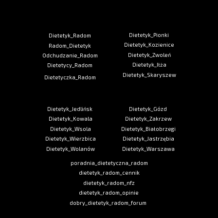
Dietetyk_Pionki
Dietetyk_Radom
Dietetyk_Kozienice
Radom_Dietetyk
Dietetyk_Zwoleń
Odchudzanie_Radom
Dietetyk_Iłża
Dietetycy_Radom
Dietetyk_Skaryszew
Dietetyczka_Radom
Dietetyk_Jedlińsk
Dietetyk_Gózd
Dietetyk_Kowala
Dietetyk_Zakrzew
Dietetyk_Wsola
Dietetyk_Białobrzegi
Dietetyk_Wierzbica
Dietetyk_Jastrzębia
Dietetyk_Wolanów
Dietetyk_Warszawa
poradnia_dietetyczna_radom
dietetyk_radom_cennik
dietetyk_radom_nfz
dietetyk_radom_opinie
dobry_dietetyk_radom_forum